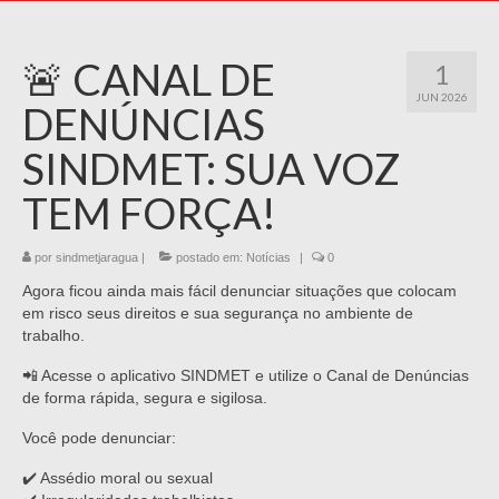
🚨 CANAL DE
1
JUN 2026
DENÚNCIAS
SINDMET: SUA VOZ
TEM FORÇA!
por
sindmetjaragua
|
postado em:
Notícias
|
0
Agora ficou ainda mais fácil denunciar situações que colocam
em risco seus direitos e sua segurança no ambiente de
trabalho.
📲 Acesse o aplicativo SINDMET e utilize o Canal de Denúncias
de forma rápida, segura e sigilosa.
Você pode denunciar:
✔️ Assédio moral ou sexual