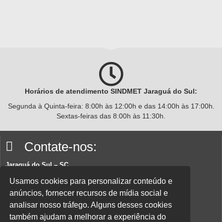
Horários de atendimento SINDMET
Jaraguá
do Sul:
Segunda à Quinta-feira: 8:00h às 12:00h e das 14:00h às 17:00h.
Sextas-feiras das 8:00h às 11:30h.
Contate-nos:
Jaraguá do Sul – SC
Rua João Planincheck, 157, Nova Brasília – CEP 89252-220.
Usamos cookies para personalizar conteúdo e
anúncios, fornecer recursos de mídia social e
E-mail:
sindicatom@metalurgicosjaragua.com.br
analisar nosso tráfego. Alguns desses cookies
Fone
: (47) 3371-2100
também ajudam a melhorar a experiência do