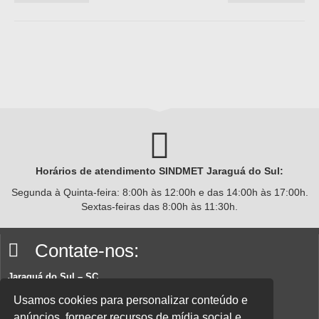
Horários de atendimento SINDMET
Jaraguá
do Sul:
Segunda à Quinta-feira: 8:00h às 12:00h e das 14:00h às 17:00h.
Sextas-feiras das 8:00h às 11:30h.
Contate-nos:
Jaraguá do Sul – SC
Rua João Planincheck, 157, Nova Brasília – CEP 89252-220.
Usamos cookies para personalizar conteúdo e
anúncios, fornecer recursos de mídia social e