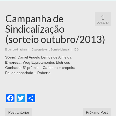
Campanha de
1
OUT 2013
Sindicalização
(sorteio outubro/2013)
por
dwd_admin
|
postado em:
Sorteio Mensal
|
0
Sócio:
Daniel Angelo Lemos de Almeida
Empresa:
Weg Equipamentos Elétricos
Ganhador 5º prêmio – Cafeteira + crepeira
Pai do associado – Roberto
Facebook
Twitter
Share
Post anterior
Próximo Post