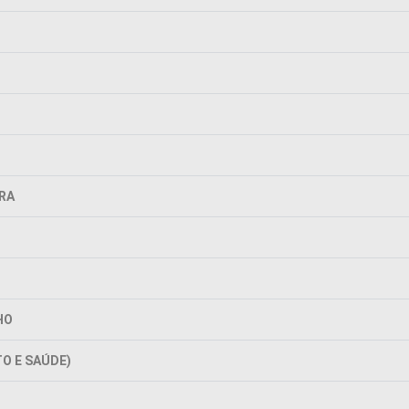
IRA
HO
O E SAÚDE)