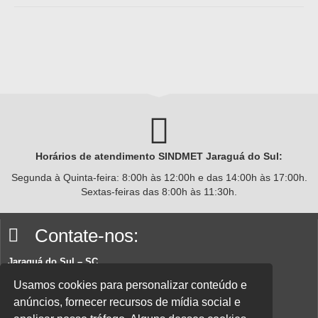
Horários de atendimento SINDMET
Jaraguá
do Sul:
Segunda à Quinta-feira: 8:00h às 12:00h e das 14:00h às 17:00h.
Sextas-feiras das 8:00h às 11:30h.
Contate-nos:
Jaraguá do Sul – SC
Rua João Planincheck, 157, Nova Brasília – CEP 89252-220.
Usamos cookies para personalizar conteúdo e
anúncios, fornecer recursos de mídia social e
E-mail:
sindicatom@metalurgicosjaragua.com.br