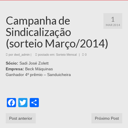
Campanha de
1
MAR 2014
Sindicalização
(sorteio Março/2014)
por
dwd_admin
|
postado em:
Sorteio Mensal
|
0
Sócio:
Sadi José Zolett
Empresa:
Beck Máquinas
Ganhador 4º prêmio – Sanduicheira
Facebook
Twitter
Share
Post anterior
Próximo Post