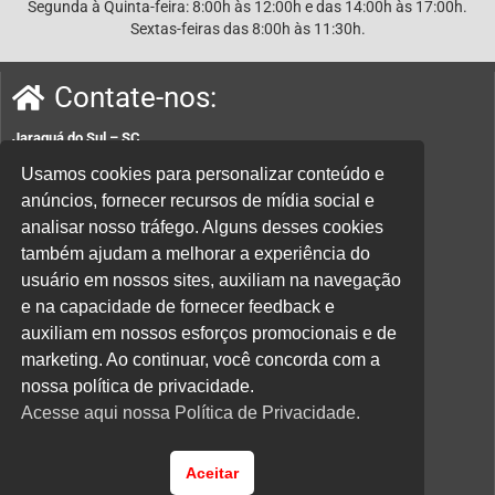
Segunda à Quinta-feira: 8:00h às 12:00h e das 14:00h às 17:00h.
Sextas-feiras das 8:00h às 11:30h.
Contate-nos:
Jaraguá do Sul – SC
Rua João Planincheck, 157, Nova Brasília – CEP 89252-220.
Usamos cookies para personalizar conteúdo e
anúncios, fornecer recursos de mídia social e
E-mail:
sindicatom@metalurgicosjaragua.com.br
analisar nosso tráfego. Alguns desses cookies
Fone
: (47) 3371-2100
também ajudam a melhorar a experiência do
Acesse nossa política de privacidade aqui.
usuário em nossos sites, auxiliam na navegação
e na capacidade de fornecer feedback e
Parceiros:
auxiliam em nossos esforços promocionais e de
marketing. Ao continuar, você concorda com a
nossa política de privacidade.
Acesse aqui nossa Política de Privacidade.
Desenvolvido por
Direta Sistemas /
Designed by Freepik
Aceitar