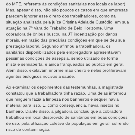
do MTE, referente às condições sanitárias nos locais de labor).
Mas, apesar disso, não são poucos os casos em que empresas
parecem ignorar esse direito dos trabalhadores, como na
situação analisada pela juíza Cristina Adelaide Custódio, em sua
atuação na 7ª Vara do Trabalho de Belo Horizonte. Uma
cobradora de ônibus buscou na JT indenização por danos
morais, em razão das precárias condições em que se deu sua
prestação laboral. Segundo afirmou a trabalhadora, os
sanitários disponibilizados pela empregadora apresentavam
péssimas condições de assepsia, sendo utilizado de forma
mista e semiaberta, e ainda franqueados ao público em geral.
Além disso, exalavam enorme mau cheiro e neles proliferavam
agentes biológicos nocivos à saúde.
Ao examinar os depoimentos das testemunhas, a magistrada
constatou que a trabalhadora tinha razão. Uma delas informou
que ninguém fazia a limpeza nos banheiros e sequer havia
material para isso. E, como consequência, havia insetos no
banheiro. Diante disso, a julgadora concluiu que a cobradora
trabalhou em local desprovido de sanitários em boas condições
de uso, pela utilização coletiva da população em geral, sofrendo
risco de contaminação.