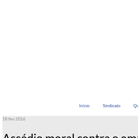
Início
Sindicato
Q
18
fev 2016
Assédio moral contra o e