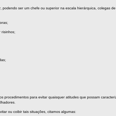
 podendo ser um chefe ou superior na escala hierárquica, colegas de
oras;
 risinhos;
das;
s procedimentos para evitar quaisquer atitudes que possam caracteriz
alhadores.
ar ou coibir tais situações, citamos algumas: