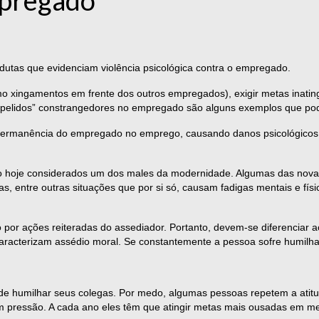
ndutas que evidenciam violência psicológica contra o empregado.
o xingamentos em frente dos outros empregados), exigir metas inatin
apelidos” constrangedores no empregado são alguns exemplos que pod
a permanência do empregado no emprego, causando danos psicológicos 
são hoje considerados um dos males da modernidade. Algumas das nova
 entre outras situações que por si só, causam fadigas mentais e físic
ado por ações reiteradas do assediador. Portanto, devem-se diferencia
aracterizam assédio moral. Se constantemente a pessoa sofre humilha
 de humilhar seus colegas. Por medo, algumas pessoas repetem a atit
pressão. A cada ano eles têm que atingir metas mais ousadas em me