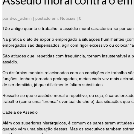
por
dwd_admin
|
postado em:
Notícias
|
0
Tão antigo quanto o trabalho, o assédio moral caracteriza-se por co
Na prática o ato de expor o empregado a situações humilhantes (com
empregados são dispensados, agir com rigor excessivo ou colocar “
São atitudes que, repetidas com frequência, tornam insustentável 
assédio.
Os distúrbios mentais relacionados com as condições de trabalho 
funções, tenham jornadas prolongadas, metas cada vez mais acirradas,
de ser demitido, já que dificilmente faltam substitutos.
Ressalte-se que o assédio moral é repetitivo, ou seja, é caracteriz
trabalho (como uma “bronca” eventual do chefe) das situações que c
Cadeia de Assédio
Além dos superiores hierárquicos, é comum os pares terem atitudes
quando vêm uma situação dessas. Mas os executivos também sofrem 