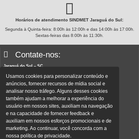
Horários de atendimento SINDMET
Jaraguá
do Sul:
Segunda à Quinta-feira: 8:00h às 12:00h e das 14:00h às 17:00h.
Sextas-feiras das 8:00h às 11:30h.
Contate-nos:
Jaraguá do Sul – SC
Rua João Planincheck, 157, Nova Brasília – CEP 89252-220.
Usamos cookies para personalizar conteúdo e
anúncios, fornecer recursos de mídia social e
E-mail:
sindicatom@metalurgicosjaragua.com.br
analisar nosso tráfego. Alguns desses cookies
Fone
: (47) 3371-2100
também ajudam a melhorar a experiência do
Acesse nossa política de privacidade aqui.
usuário em nossos sites, auxiliam na navegação
e na capacidade de fornecer feedback e
Parceiros:
auxiliam em nossos esforços promocionais e de
marketing. Ao continuar, você concorda com a
nossa política de privacidade.