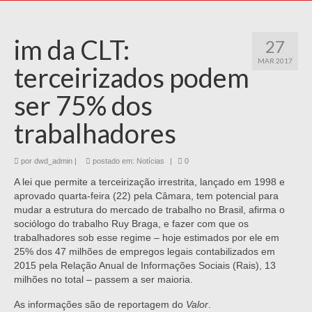
im da CLT:
27
MAR 2017
terceirizados podem
ser 75% dos
trabalhadores
por
dwd_admin
|
postado em:
Notícias
|
0
A lei que permite a terceirização irrestrita, lançado em 1998 e
aprovado quarta-feira (22) pela Câmara, tem potencial para
mudar a estrutura do mercado de trabalho no Brasil, afirma o
sociólogo do trabalho Ruy Braga, e fazer com que os
trabalhadores sob esse regime – hoje estimados por ele em
25% dos 47 milhões de empregos legais contabilizados em
2015 pela Relação Anual de Informações Sociais (Rais), 13
milhões no total – passem a ser maioria.
As informações são de reportagem do
Valor
.