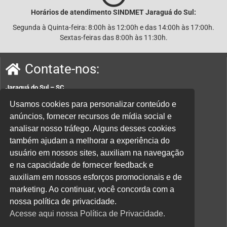
Horários de atendimento SINDMET
Jaraguá
do Sul:
Segunda à Quinta-feira: 8:00h às 12:00h e das 14:00h às 17:00h.
Sextas-feiras das 8:00h às 11:30h.
Contate-nos:
Jaraguá do Sul – SC
Rua João Planincheck, 157, Nova Brasília – CEP 89252-220.
Usamos cookies para personalizar conteúdo e
anúncios, fornecer recursos de mídia social e
E-mail:
sindicatom@metalurgicosjaragua.com.br
analisar nosso tráfego. Alguns desses cookies
Fone
: (47) 3371-2100
também ajudam a melhorar a experiência do
Acesse nossa política de privacidade aqui.
usuário em nossos sites, auxiliam na navegação
e na capacidade de fornecer feedback e
Parceiros:
auxiliam em nossos esforços promocionais e de
marketing. Ao continuar, você concorda com a
nossa política de privacidade.
Acesse aqui nossa Política de Privacidade.
Desenvolvido por
Direta Sistemas /
Designed by Freepik