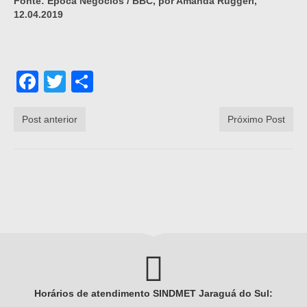
Fonte: Época Negócios / BBC, por Amanda Ruggeri,
12.04.2019
Facebook
Twitter
Share
Post anterior
Próximo Post
Horários de atendimento SINDMET
Jaraguá
do Sul: