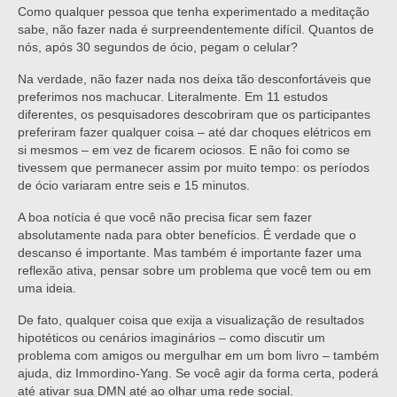
Como qualquer pessoa que tenha experimentado a meditação
sabe, não fazer nada é surpreendentemente difícil. Quantos de
nós, após 30 segundos de ócio, pegam o celular?
Na verdade, não fazer nada nos deixa tão desconfortáveis que
preferimos nos machucar. Literalmente. Em 11 estudos
diferentes, os pesquisadores descobriram que os participantes
preferiram fazer qualquer coisa – até dar choques elétricos em
si mesmos – em vez de ficarem ociosos. E não foi como se
tivessem que permanecer assim por muito tempo: os períodos
de ócio variaram entre seis e 15 minutos.
A boa notícia é que você não precisa ficar sem fazer
absolutamente nada para obter benefícios. É verdade que o
descanso é importante. Mas também é importante fazer uma
reflexão ativa, pensar sobre um problema que você tem ou em
uma ideia.
De fato, qualquer coisa que exija a visualização de resultados
hipotéticos ou cenários imaginários – como discutir um
problema com amigos ou mergulhar em um bom livro – também
ajuda, diz Immordino-Yang. Se você agir da forma certa, poderá
até ativar sua DMN até ao olhar uma rede social.