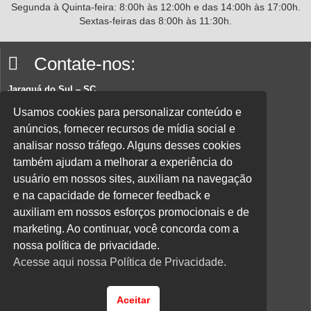
Segunda à Quinta-feira: 8:00h às 12:00h e das 14:00h às 17:00h.
Sextas-feiras das 8:00h às 11:30h.
Contate-nos:
Jaraguá do Sul – SC
Rua João Planincheck, 157, Nova Brasília – CEP 89252-220.
Usamos cookies para personalizar conteúdo e
anúncios, fornecer recursos de mídia social e
E-mail:
sindicatom@metalurgicosjaragua.com.br
analisar nosso tráfego. Alguns desses cookies
Fone
: (47) 3371-2100
também ajudam a melhorar a experiência do
Acesse nossa política de privacidade aqui.
usuário em nossos sites, auxiliam na navegação
e na capacidade de fornecer feedback e
Parceiros:
auxiliam em nossos esforços promocionais e de
marketing. Ao continuar, você concorda com a
nossa política de privacidade.
Acesse aqui nossa Política de Privacidade.
Desenvolvido por
Direta Sistemas /
Designed by Freepik
Aceitar