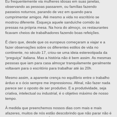
Eu frequentemente via mulheres idosas em suas janelas,
observando as pessoas passarem, ou famílias fazendo
passeios noturnos, parando de vez em quando para
cumprimentar amigos. Até mesmo a vida no escritório se
mostrou diferente. Esqueça aquele sanduíche comido às
pressas na própria mesa. Na hora do almoço, os restaurantes
ficavam cheios de trabalhadores fazendo boas refeições.
É claro que, desde que os europeus começaram a viajar e a
fazer observações sobre os diferentes estilos de vida no
continente, no século 17, criou-se uma ideia estereotipada da
“preguiça” italiana. Mas a história não é bem assim. As mesmas
pessoas que iam para casa almoçar tranquilamente geralmente
voltavam para o escritório para trabalhar até às 20h.
Mesmo assim, a aparente crença no equilíbrio entre o trabalho
árduo e o ócio sempre me impressionou. Afinal, não fazer nada
parece ser o oposto de ser produtivo. E a produtividade, seja
criativa, intelectual ou industrial, é o objetivo máximo de nosso
tempo.
À medida que preenchemos nossos dias com mais e mais
afazeres, muitos de nós estão descobrindo que não parar não é