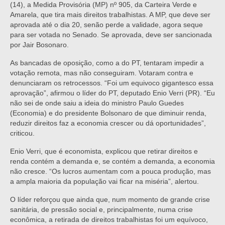
(14), a Medida Provisória (MP) nº 905, da Carteira Verde e
Amarela, que tira mais direitos trabalhistas. A MP, que deve ser
aprovada até o dia 20, senão perde a validade, agora seque
para ser votada no Senado. Se aprovada, deve ser sancionada
por Jair Bosonaro.
As bancadas de oposição, como a do PT, tentaram impedir a
votação remota, mas não conseguiram. Votaram contra e
denunciaram os retrocessos. “Foi um equivoco gigantesco essa
aprovação”, afirmou o líder do PT, deputado Enio Verri (PR). “Eu
não sei de onde saiu a ideia do ministro Paulo Guedes
(Economia) e do presidente Bolsonaro de que diminuir renda,
reduzir direitos faz a economia crescer ou dá oportunidades”,
criticou.
Enio Verri, que é economista, explicou que retirar direitos e
renda contém a demanda e, se contém a demanda, a economia
não cresce. “Os lucros aumentam com a pouca produção, mas
a ampla maioria da população vai ficar na miséria”, alertou.
O líder reforçou que ainda que, num momento de grande crise
sanitária, de pressão social e, principalmente, numa crise
econômica, a retirada de direitos trabalhistas foi um equívoco,