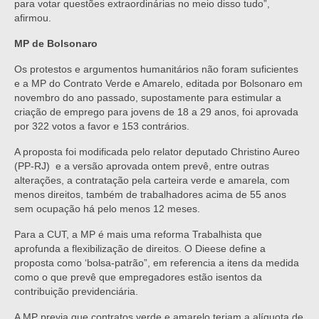
para votar questões extraordinárias no meio disso tudo”,
afirmou.
MP de Bolsonaro
Os protestos e argumentos humanitários não foram suficientes
e a MP do Contrato Verde e Amarelo, editada por Bolsonaro em
novembro do ano passado, supostamente para estimular a
criação de emprego para jovens de 18 a 29 anos, foi aprovada
por 322 votos a favor e 153 contrários.
A proposta foi modificada pelo relator deputado Christino Aureo
(PP-RJ) e a versão aprovada ontem prevê, entre outras
alterações, a contratação pela carteira verde e amarela, com
menos direitos, também de trabalhadores acima de 55 anos
sem ocupação há pelo menos 12 meses.
Para a CUT, a MP é mais uma reforma Trabalhista que
aprofunda a flexibilização de direitos. O Dieese define a
proposta como ‘bolsa-patrão”, em referencia a itens da medida
como o que prevê que empregadores estão isentos da
contribuição previdenciária.
A MP previa que contratos verde e amarelo teriam a alíquota de