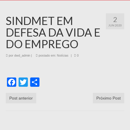
SINDMET EM
2
JUN 2020
DEFESA DA VIDA E
DO EMPREGO
por
dwd_admin
|
postado em:
Notícias
|
0
Facebook
Twitter
Share
Post anterior
Próximo Post