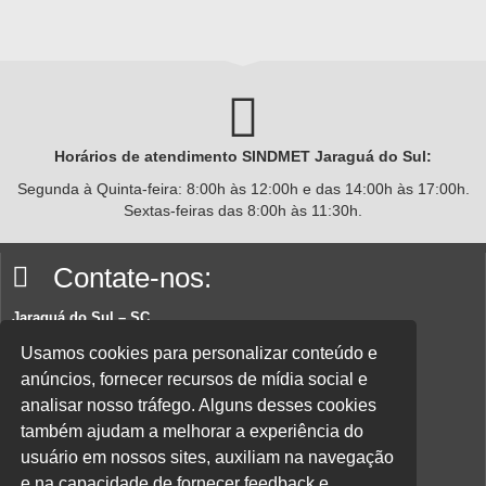
Horários de atendimento SINDMET
Jaraguá
do Sul:
Segunda à Quinta-feira: 8:00h às 12:00h e das 14:00h às 17:00h.
Sextas-feiras das 8:00h às 11:30h.
Contate-nos:
Jaraguá do Sul – SC
Rua João Planincheck, 157, Nova Brasília – CEP 89252-220.
Usamos cookies para personalizar conteúdo e
anúncios, fornecer recursos de mídia social e
E-mail:
sindicatom@metalurgicosjaragua.com.br
analisar nosso tráfego. Alguns desses cookies
Fone
: (47) 3371-2100
também ajudam a melhorar a experiência do
Acesse nossa política de privacidade aqui.
usuário em nossos sites, auxiliam na navegação
e na capacidade de fornecer feedback e