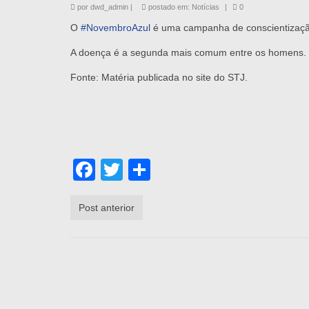
por
dwd_admin
|
postado em:
Notícias
|
0
O
#NovembroAzul
é uma campanha de conscientização
A doença é a segunda mais comum entre os homens. 
Fonte: Matéria publicada no site do STJ.
Facebook
Twitter
Share
Post anterior