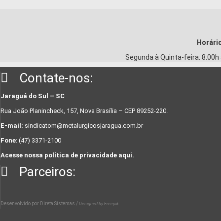
Horári
Segunda à Quinta-feira: 8:00h 
Contate-nos:
Jaraguá do Sul – SC
Rua João Planincheck, 157, Nova Brasília – CEP 89252-220.
E-mail:
sindicatom@metalurgicosjaragua.com.br
Fone
: (47) 3371-2100
Acesse nossa política de privacidade aqui.
Parceiros:
Desenvolvido por
Direta Sistemas /
Designed by Freepik