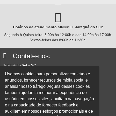
Horários de atendimento SINDMET
Jaraguá
do Sul:
Segunda à Quinta-feira: 8:00h às 12:00h e das 14:00h às 17:00h.
Sextas-feiras das 8:00h às 11:30h.
Contate-nos:
Jaraguá do Sul – SC
Rua João Planincheck, 157, Nova Brasília – CEP 89252-220.
Usamos cookies para personalizar conteúdo e
anúncios, fornecer recursos de mídia social e
E-mail:
sindicatom@metalurgicosjaragua.com.br
analisar nosso tráfego. Alguns desses cookies
Fone
: (47) 3371-2100
também ajudam a melhorar a experiência do
Acesse nossa política de privacidade aqui.
usuário em nossos sites, auxiliam na navegação
e na capacidade de fornecer feedback e
Parceiros:
auxiliam em nossos esforços promocionais e de