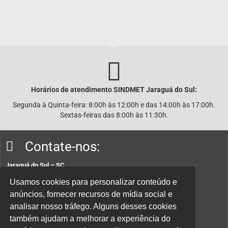
Horários de atendimento SINDMET
Jaraguá
do Sul:
Segunda à Quinta-feira: 8:00h às 12:00h e das 14:00h às 17:00h.
Sextas-feiras das 8:00h às 11:30h.
Contate-nos:
Jaraguá do Sul – SC
Rua João Planincheck, 157, Nova Brasília – CEP 89252-220.
Usamos cookies para personalizar conteúdo e
anúncios, fornecer recursos de mídia social e
E-mail:
sindicatom@metalurgicosjaragua.com.br
analisar nosso tráfego. Alguns desses cookies
Fone
: (47) 3371-2100
também ajudam a melhorar a experiência do
Acesse nossa política de privacidade aqui.