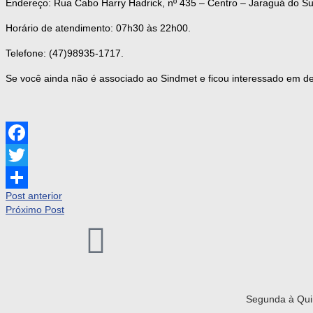
Endereço: Rua Cabo Harry Hadrick, nº 435 – Centro – Jaraguá do Su
Horário de atendimento: 07h30 às 22h00.
Telefone: (47)98935-1717.
Se você ainda não é associado ao Sindmet e ficou interessado em desf
Facebook
Twitter
Post anterior
Share
Próximo Post
Segunda à Quin