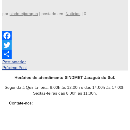
por
sindmetjaragua
|
postado em:
Notícias
|
0
Facebook
Twitter
Post anterior
Share
Próximo Post
Horários de atendimento SINDMET
Jaraguá
do Sul:
Segunda à Quinta-feira: 8:00h às 12:00h e das 14:00h às 17:00h.
Sextas-feiras das 8:00h às 11:30h.
Contate-nos:
Jaraguá do Sul – SC
Rua João Planincheck, 157, Nova Brasília – CEP 89252-220.