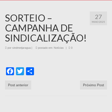
SORTEIO –
27
MAIO 2025
CAMPANHA DE
SINDICALIZAÇÃO!
por
sindmetjaragua
|
postado em:
Notícias
|
0
Facebook
Twitter
Share
Post anterior
Próximo Post