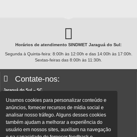
Horários de atendimento SINDMET
Jaraguá
do Sul:
Segunda à Quinta-feira: 8:00h às 12:00h e das 14:00h às 17:00h.
Sextas-feiras das 8:00h às 11:30h.
Contate-nos:
Jaraguá do Sul – SC
Rua João Planincheck, 157, Nova Brasília – CEP 89252-220.
Usamos cookies para personalizar conteúdo e
anúncios, fornecer recursos de mídia social e
E-mail:
sindicatom@metalurgicosjaragua.com.br
analisar nosso tráfego. Alguns desses cookies
Fone
: (47) 3371-2100
também ajudam a melhorar a experiência do
Acesse nossa política de privacidade aqui.
usuário em nossos sites, auxiliam na navegação
e na capacidade de fornecer feedback e