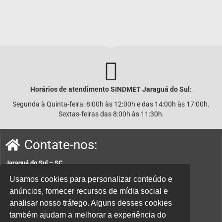
Horários de atendimento SINDMET
Jaraguá
do Sul:
Segunda à Quinta-feira: 8:00h às 12:00h e das 14:00h às 17:00h.
Sextas-feiras das 8:00h às 11:30h.
Contate-nos:
Jaraguá do Sul – SC
Rua João Planincheck, 157, Nova Brasília – CEP 89252-220.
Usamos cookies para personalizar conteúdo e
anúncios, fornecer recursos de mídia social e
E-mail:
sindicatom@metalurgicosjaragua.com.br
analisar nosso tráfego. Alguns desses cookies
Fone
: (47) 3371-2100
também ajudam a melhorar a experiência do