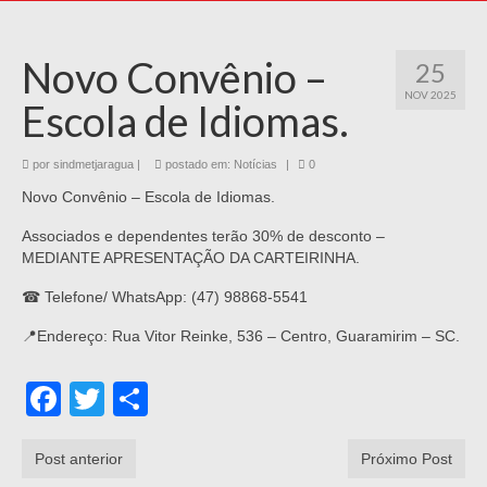
Novo Convênio –
25
NOV 2025
Escola de Idiomas.
por
sindmetjaragua
|
postado em:
Notícias
|
0
Novo Convênio – Escola de Idiomas.
Associados e dependentes terão 30% de desconto –
MEDIANTE APRESENTAÇÃO DA CARTEIRINHA.
☎ Telefone/ WhatsApp: (47) 98868-5541
📍Endereço: Rua Vitor Reinke, 536 – Centro, Guaramirim – SC.
Facebook
Twitter
Share
Post anterior
Próximo Post