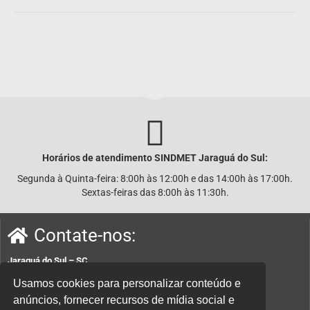
Horários de atendimento SINDMET
Jaraguá
do Sul:
Segunda à Quinta-feira: 8:00h às 12:00h e das 14:00h às 17:00h.
Sextas-feiras das 8:00h às 11:30h.
Contate-nos:
Jaraguá do Sul – SC
Rua João Planincheck, 157, Nova Brasília – CEP 89252-220.
Usamos cookies para personalizar conteúdo e
anúncios, fornecer recursos de mídia social e
E-mail:
sindicatom@metalurgicosjaragua.com.br