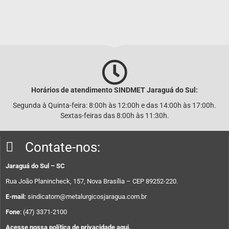
Horários de atendimento SINDMET
Jaraguá
do Sul:
Segunda à Quinta-feira: 8:00h às 12:00h e das 14:00h às 17:00h.
Sextas-feiras das 8:00h às 11:30h.
Contate-nos:
Jaraguá do Sul – SC
Rua João Planincheck, 157, Nova Brasília – CEP 89252-220.
E-mail:
sindicatom@metalurgicosjaragua.com.br
Fone
: (47) 3371-2100
Acesse nossa política de privacidade aqui.