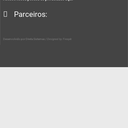
Parceiros:
Desenvolvido por
Direta Sistemas /
Designed by Freepik