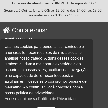
Horários de atendimento SINDMET
Jaraguá
do Sul:
Segunda à Quinta-feira: 8:00h às 12:00h e das 14:00h às 17:00h.
Sextas-feiras das 8:00h às 11:30h.
Contate-nos:
Jaraguá do Sul – SC
Rua João Planincheck, 157, Nova Brasília – CEP 89252-220.
Usamos cookies para personalizar conteúdo e
anúncios, fornecer recursos de mídia social e
E-mail:
sindicatom@metalurgicosjaragua.com.br
analisar nosso tráfego. Alguns desses cookies
Fone
: (47) 3371-2100
também ajudam a melhorar a experiência do
Acesse nossa política de privacidade aqui.
usuário em nossos sites, auxiliam na navegação
e na capacidade de fornecer feedback e
Parceiros:
auxiliam em nossos esforços promocionais e de
marketing. Ao continuar, você concorda com a
nossa política de privacidade.
Acesse aqui nossa Política de Privacidade.
Desenvolvido por
Direta Sistemas /
Designed by Freepik