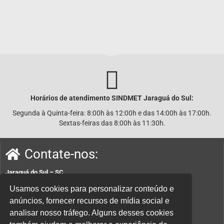
Horários de atendimento SINDMET
Jaraguá
do Sul:
Segunda à Quinta-feira: 8:00h às 12:00h e das 14:00h às 17:00h.
Sextas-feiras das 8:00h às 11:30h.
Contate-nos:
Jaraguá do Sul – SC
Rua João Planincheck, 157, Nova Brasília – CEP 89252-220.
Usamos cookies para personalizar conteúdo e
anúncios, fornecer recursos de mídia social e
E-mail:
sindicatom@metalurgicosjaragua.com.br
analisar nosso tráfego. Alguns desses cookies
Fone
: (47) 3371-2100