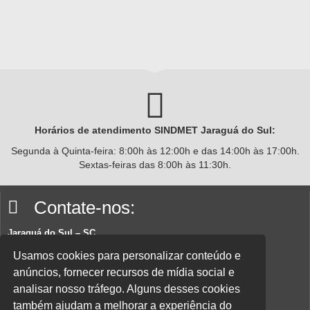
Horários de atendimento SINDMET
Jaraguá
do Sul:
Segunda à Quinta-feira: 8:00h às 12:00h e das 14:00h às 17:00h.
Sextas-feiras das 8:00h às 11:30h.
Contate-nos:
Jaraguá do Sul – SC
Rua João Planincheck, 157, Nova Brasília – CEP 89252-220.
Usamos cookies para personalizar conteúdo e
anúncios, fornecer recursos de mídia social e
E-mail:
sindicatom@metalurgicosjaragua.com.br
analisar nosso tráfego. Alguns desses cookies
Fone
: (47) 3371-2100
também ajudam a melhorar a experiência do