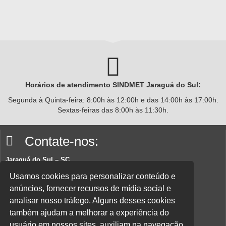
Horários de atendimento SINDMET
Jaraguá
do Sul:
Segunda à Quinta-feira: 8:00h às 12:00h e das 14:00h às 17:00h.
Sextas-feiras das 8:00h às 11:30h.
Contate-nos:
Jaraguá do Sul – SC
Rua João Planincheck, 157, Nova Brasília – CEP 89252-220.
Usamos cookies para personalizar conteúdo e
anúncios, fornecer recursos de mídia social e
E-mail:
sindicatom@metalurgicosjaragua.com.br
analisar nosso tráfego. Alguns desses cookies
Fone
: (47) 3371-2100
também ajudam a melhorar a experiência do
Acesse nossa política de privacidade aqui.
usuário em nossos sites, auxiliam na navegação