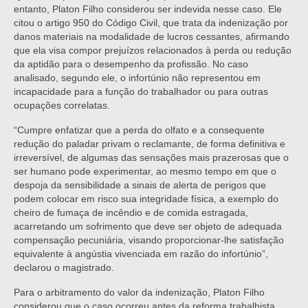
entanto, Platon Filho considerou ser indevida nesse caso. Ele
citou o artigo 950 do Código Civil, que trata da indenização por
danos materiais na modalidade de lucros cessantes, afirmando
que ela visa compor prejuízos relacionados à perda ou redução
da aptidão para o desempenho da profissão. No caso
analisado, segundo ele, o infortúnio não representou em
incapacidade para a função do trabalhador ou para outras
ocupações correlatas.
“Cumpre enfatizar que a perda do olfato e a consequente
redução do paladar privam o reclamante, de forma definitiva e
irreversível, de algumas das sensações mais prazerosas que o
ser humano pode experimentar, ao mesmo tempo em que o
despoja da sensibilidade a sinais de alerta de perigos que
podem colocar em risco sua integridade física, a exemplo do
cheiro de fumaça de incêndio e de comida estragada,
acarretando um sofrimento que deve ser objeto de adequada
compensação pecuniária, visando proporcionar-lhe satisfação
equivalente à angústia vivenciada em razão do infortúnio”,
declarou o magistrado.
Para o arbitramento do valor da indenização, Platon Filho
considerou que o caso ocorreu antes da reforma trabalhista,