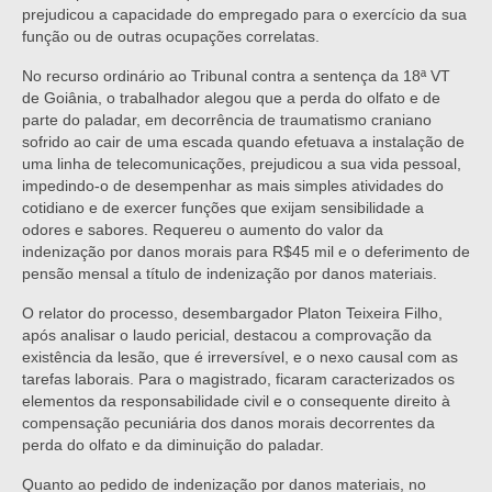
prejudicou a capacidade do empregado para o exercício da sua
função ou de outras ocupações correlatas.
No recurso ordinário ao Tribunal contra a sentença da 18ª VT
de Goiânia, o trabalhador alegou que a perda do olfato e de
parte do paladar, em decorrência de traumatismo craniano
sofrido ao cair de uma escada quando efetuava a instalação de
uma linha de telecomunicações, prejudicou a sua vida pessoal,
impedindo-o de desempenhar as mais simples atividades do
cotidiano e de exercer funções que exijam sensibilidade a
odores e sabores. Requereu o aumento do valor da
indenização por danos morais para R$45 mil e o deferimento de
pensão mensal a título de indenização por danos materiais.
O relator do processo, desembargador Platon Teixeira Filho,
após analisar o laudo pericial, destacou a comprovação da
existência da lesão, que é irreversível, e o nexo causal com as
tarefas laborais. Para o magistrado, ficaram caracterizados os
elementos da responsabilidade civil e o consequente direito à
compensação pecuniária dos danos morais decorrentes da
perda do olfato e da diminuição do paladar.
Quanto ao pedido de indenização por danos materiais, no