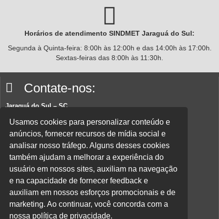
Horários de atendimento SINDMET
Jaraguá
do Sul:
Segunda à Quinta-feira: 8:00h às 12:00h e das 14:00h às 17:00h.
Sextas-feiras das 8:00h às 11:30h.
Contate-nos:
Jaraguá do Sul – SC
Rua João Planincheck, 157, Nova Brasília – CEP 89252-220.
Usamos cookies para personalizar conteúdo e
anúncios, fornecer recursos de mídia social e
E-mail:
sindicatom@metalurgicosjaragua.com.br
analisar nosso tráfego. Alguns desses cookies
Fone
: (47) 3371-2100
também ajudam a melhorar a experiência do
Acesse nossa política de privacidade aqui.
usuário em nossos sites, auxiliam na navegação
e na capacidade de fornecer feedback e
Parceiros:
auxiliam em nossos esforços promocionais e de
marketing. Ao continuar, você concorda com a
nossa política de privacidade.