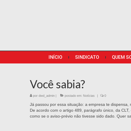
INÍCIO
SINDICATO
QUEM S
Você sabia?
por
dwd_admin
|
postado em:
Notícias
|
0
Já passou por essa situação: a empresa te dispensa, 
De acordo com o artigo 489, parágrafo único, da CLT, 
como se o aviso-prévio não tivesse sido dado. Quer 