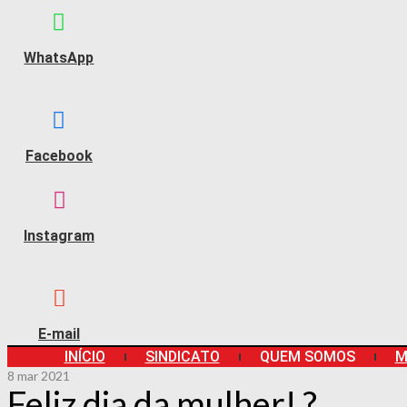
WhatsApp
Facebook
Instagram
E-mail
INÍCIO
SINDICATO
QUEM SOMOS
M
8
mar 2021
Feliz dia da mulher! ?