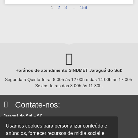
1
2
3
…
158
Horários de atendimento SINDMET
Jaraguá
do Sul:
Segunda à Quinta-feira: 8:00h às 12:00h e das 14:00h às 17:00h.
Sextas-feiras das 8:00h às 11:30h.
Contate-nos:
Jaraguá do Sul – SC
Rua João Planincheck, 157, Nova Brasília – CEP 89252-220.
Usamos cookies para personalizar conteúdo e
anúncios, fornecer recursos de mídia social e
E-mail:
sindicatom@metalurgicosjaragua.com.br