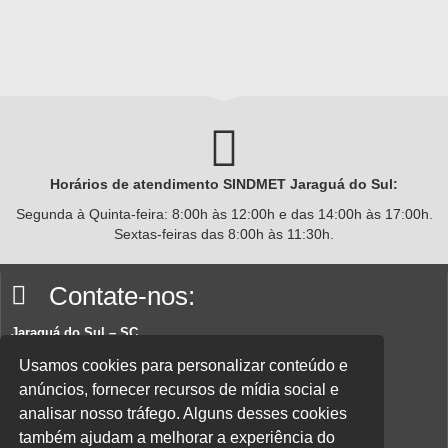
Horários de atendimento SINDMET
Jaraguá
do Sul:
Segunda à Quinta-feira: 8:00h às 12:00h e das 14:00h às 17:00h.
Sextas-feiras das 8:00h às 11:30h.
Contate-nos:
Jaraguá do Sul – SC
Rua João Planincheck, 157, Nova Brasília – CEP 89252-220.
Usamos cookies para personalizar conteúdo e
anúncios, fornecer recursos de mídia social e
E-mail:
sindicatom@metalurgicosjaragua.com.br
analisar nosso tráfego. Alguns desses cookies
Fone
: (47) 3371-2100
também ajudam a melhorar a experiência do